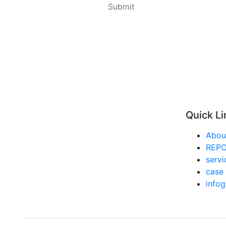
Quick Li
Abou
REP
servi
case 
infog