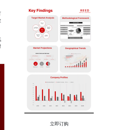
可
求
低
时
立即订购