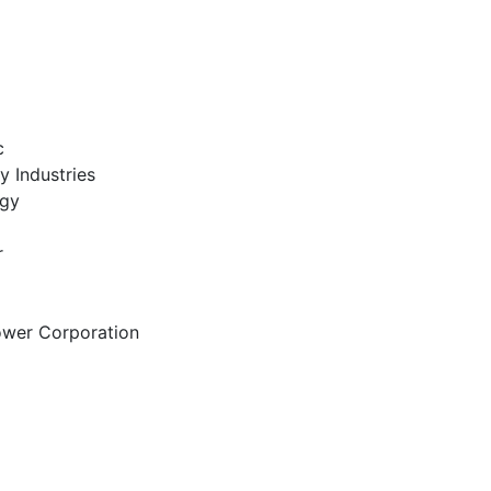
c
y Industries
rgy
r
ower Corporation