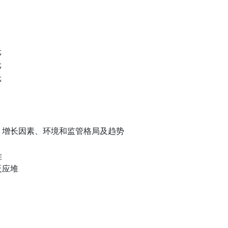
元
元
元
、增长因素、环境和监管格局及趋势
堆
反应堆