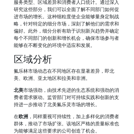
服务类型、区域差异和消费者人口统计。通过深入
研究这些部分，我们可以全面了解不同部门如何促
进市场的增长。这种细粒度使企业能够量身定制战
略，针对特定的细分市场，深刻了解他们的需求和
偏好。此外，细分分析有助于识别新兴趋势并确定
每个不同部门的创新和增长机会，确保市场参与者
能够在不断变化的环境中适应和发展。
区域分析
氟乐林市场动态在不同地区存在显著差异，即北
美、欧洲、亚太地区和拉美和非洲。
北美
市场强劲，由技术先进的生态系统和强劲的消
费者需求驱动。监管部门对可持续实践和创新的支
持进一步推动了北美氟乐灵市场的增长。
在
欧洲
，同样重视可持续性，加上多样化的消费者
群体，推动了市场扩张。该地区严格的质量标准也
为能够满足这些要求的公司创造了机会。