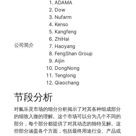
ADAMA
Dow
Nufarm
Kenso
Kangfeng
ZhiHai
公司简介
Haoyang
FengShan Group
Aijin
DongNong
Tenglong
Qiaochang
节段分析
对氟乐灵市场的细分分析揭示了对其各种组成部分
的细致入微的理解。这个市场可以分为几个不同的
部分，每个部分都提供了对其动态的独特见解。这
些部分涵盖各个方面，包括最终用途行业、产品或