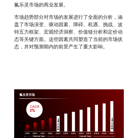
氟乐灵市场的商业发展。
市场趋势部分对市场的发展进行了全面的分析，涵
盖了市场演变、驱动因素、障碍、机遇、挑战、波
特五力框架、宏观经济洞察、价值链分析和定价动
态等关键方面。这些因素共同塑造了当前的市场状
态，并对预测期内的前景产生了重大影响。
氟乐灵市场
CAGR
 3%
Million
Million
$XX.X 
$XX.X 
2019
2020
2021
2022
2023
2029
2024
2025
2026
2028
2030
2031
Historical Years
Forecast Years