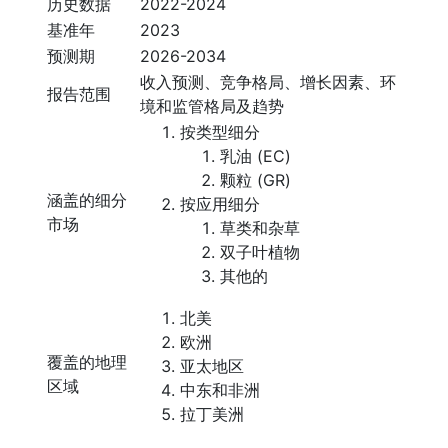
历史数据
2022-2024
基准年
2023
预测期
2026-2034
收入预测、竞争格局、增长因素、环
报告范围
境和监管格局及趋势
按类型细分
乳油 (EC)
颗粒 (GR)
涵盖的细分
按应用细分
市场
草类和杂草
双子叶植物
其他的
北美
欧洲
覆盖的地理
亚太地区
区域
中东和非洲
拉丁美洲