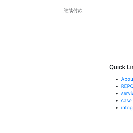
继续付款
Quick Li
Abou
REP
servi
case 
infog