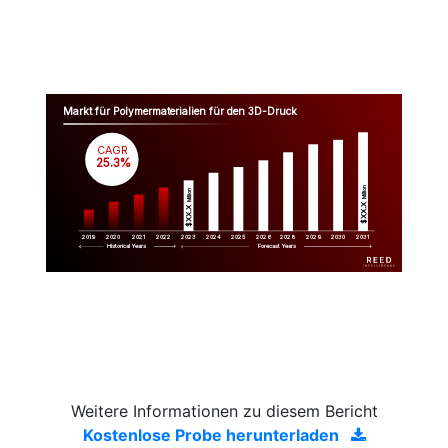
Markt für Polymermaterialien für den 3D-Druck
CAGR
 25.3%
Million
Million
$XX.X 
$XX.X 
2019
2020
2021
2022
2023
2029
2024
2025
2026
2028
2030
2031
Historical Years
Forecast Years
Weitere Informationen zu diesem Bericht
Kostenlose Probe herunterladen