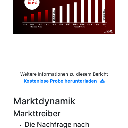
 10.8%
Million
Million
$XX.X 
$XX.X 
2019
2020
2021
2022
2023
2029
2024
2025
2026
2028
2030
2031
Historical Years
Forecast Years
Weitere Informationen zu diesem Bericht
Kostenlose Probe herunterladen
Marktdynamik
Markttreiber
Die Nachfrage nach