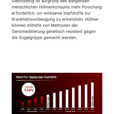
Gleichzeitig ist aufgrund des steigenden
menschlichen Hühnerkonsums mehr Forschung
erforderlich, um wirksame Impfstoffe zur
Krankheitsvorbeugung zu entwickeln. Hühner
können mithilfe von Methoden der
Genomeditierung genetisch resistent gegen
die Vogelgrippe gemacht werden.
Markt für Vogelgrippe-Impfstoffe
CAGR
 5.56%
Million
Million
$XX.X 
$XX.X 
2019
2020
2021
2022
2023
2029
2024
2025
2026
2028
2030
2031
Historical Years
Forecast Years