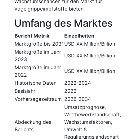
Wachstumschancen für den Markt für
Vogelgrippeimpfstoffe bieten.
Umfang des Marktes
Bericht Metrik
Einzelheiten
Marktgröße bis 2031
USD XX Million/Billion
Marktgröße im Jahr
USD XX Million/Billion
2023
Marktgröße im Jahr
USD XX Million/Billion
2022
Historische Daten
2022-2024
Basisjahr
2022
Vorhersagezeitraum
2026-2034
Umsatzprognose,
Wettbewerbslandschaft,
Abdeckung des
Wachstumsfaktoren,
Berichts
Umwelt &
Regulierungslandschaft