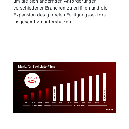
um die sich ändernden Anforderungen
verschiedener Branchen zu erfüllen und die
Expansion des globalen Fertigungssektors
insgesamt zu unterstützen.
Markt für Backplate-Filme
CAGR
 4.2%
Million
Million
$XX.X 
$XX.X 
2019
2020
2021
2022
2023
2029
2024
2025
2026
2028
2030
2031
Historical Years
Forecast Years