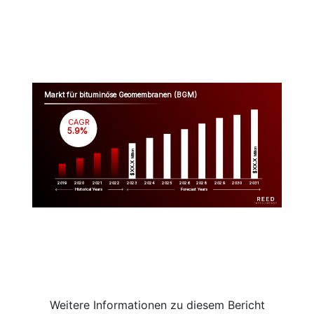
Markt für bituminöse Geomembranen (BGM)
CAGR
 5.9%
Million
Million
$XX.X 
$XX.X 
2019
2020
2021
2022
2023
2029
2024
2025
2026
2028
2030
2031
Historical Years
Forecast Years
Weitere Informationen zu diesem Bericht