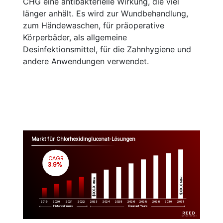
CHG eine antibakterielle Wirkung, die viel
länger anhält. Es wird zur Wundbehandlung,
zum Händewaschen, für präoperative
Körperbäder, als allgemeine
Desinfektionsmittel, für die Zahnhygiene und
andere Anwendungen verwendet.
Markt für Chlorhexidingluconat-Lösungen
CAGR
 3.9%
Million
Million
$XX.X 
$XX.X 
2019
2020
2021
2022
2023
2029
2024
2025
2026
2028
2030
2031
Historical Years
Forecast Years