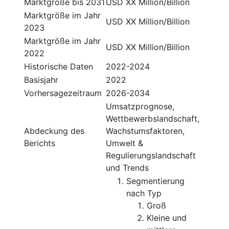
Marktgröße bis 2031
USD XX Million/Billion
Marktgröße im Jahr
USD XX Million/Billion
2023
Marktgröße im Jahr
USD XX Million/Billion
2022
Historische Daten
2022-2024
Basisjahr
2022
Vorhersagezeitraum
2026-2034
Umsatzprognose,
Wettbewerbslandschaft,
Abdeckung des
Wachstumsfaktoren,
Berichts
Umwelt &
Regulierungslandschaft
und Trends
Segmentierung
nach Typ
Groß
Kleine und