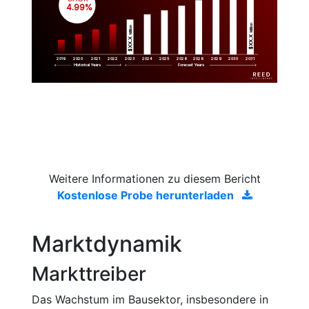
 4.99%
Million
Million
$XX.X 
$XX.X 
2019
2020
2021
2022
2023
2029
2024
2025
2026
2028
2030
2031
Historical Years
Forecast Years
Weitere Informationen zu diesem Bericht
Kostenlose Probe herunterladen
Marktdynamik
Markttreiber
Das Wachstum im Bausektor, insbesondere in