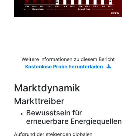
2019
2020
2021
2022
2023
2029
2024
2025
2026
2028
2030
2031
Historical Years
Forecast Years
Weitere Informationen zu diesem Bericht
Kostenlose Probe herunterladen
Marktdynamik
Markttreiber
Bewusstsein für
erneuerbare Energiequellen
Aufgrund der steigenden globalen