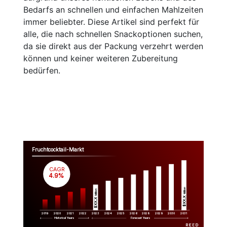
Bedarfs an schnellen und einfachen Mahlzeiten
immer beliebter. Diese Artikel sind perfekt für
alle, die nach schnellen Snackoptionen suchen,
da sie direkt aus der Packung verzehrt werden
können und keiner weiteren Zubereitung
bedürfen.
Fruchtcocktail-Markt
CAGR
 4.9%
Million
Million
$XX.X 
$XX.X 
2019
2020
2021
2022
2023
2029
2024
2025
2026
2028
2030
2031
Historical Years
Forecast Years