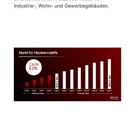
Industrie-, Wohn- und Gewerbegebäuden.
Markt für Heizbrennstoffe
CAGR
 5.2%
Million
Million
$XX.X 
$XX.X 
2019
2020
2021
2022
2023
2029
2024
2025
2026
2028
2030
2031
Historical Years
Forecast Years