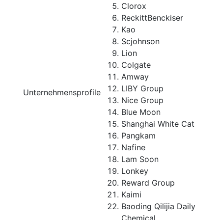
Clorox
ReckittBenckiser
Kao
Scjohnson
Lion
Colgate
Amway
LIBY Group
Unternehmensprofile
Nice Group
Blue Moon
Shanghai White Cat
Pangkam
Nafine
Lam Soon
Lonkey
Reward Group
Kaimi
Baoding Qilijia Daily
Chemical