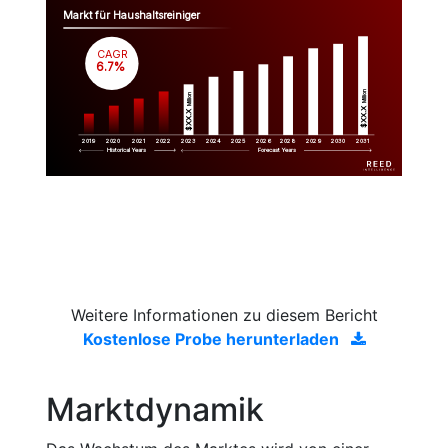
Markt für Haushaltsreiniger
CAGR
 6.7%
Million
Million
$XX.X 
$XX.X 
2019
2020
2021
2022
2023
2029
2024
2025
2026
2028
2030
2031
Historical Years
Forecast Years
Weitere Informationen zu diesem Bericht
Kostenlose Probe herunterladen
Marktdynamik