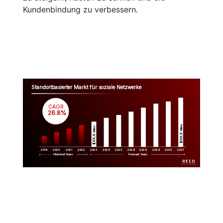
Kundenbindung zu verbessern.
Standortbasierter Markt für soziale Netzwerke
CAGR
 26.8%
Million
Million
$XX.X 
$XX.X 
2019
2020
2021
2022
2023
2029
2024
2025
2026
2028
2030
2031
Historical Years
Forecast Years