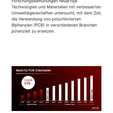
Forschungsbemühungen neuartige
Technologien und Materialien mit verbesserten
Umwelteigenschaften untersucht, mit dem Ziel,
die Verwendung von polychlorierten
Biphenylen (PCB) in verschiedenen Branchen
potenziell zu ersetzen.
Markt für PCB-Chemikalien
CAGR
 3.1%
Million
Million
$XX.X 
$XX.X 
2019
2020
2021
2022
2023
2029
2024
2025
2026
2028
2030
2031
Historical Years
Forecast Years