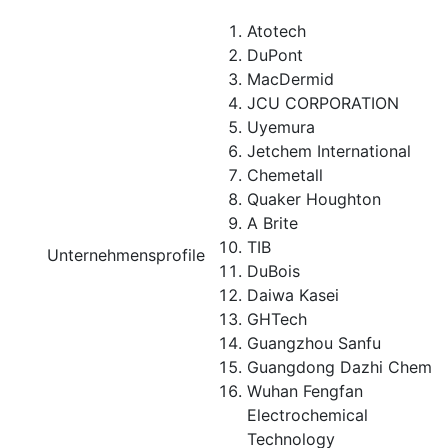
Atotech
DuPont
MacDermid
JCU CORPORATION
Uyemura
Jetchem International
Chemetall
Quaker Houghton
A Brite
TIB
Unternehmensprofile
DuBois
Daiwa Kasei
GHTech
Guangzhou Sanfu
Guangdong Dazhi Chem
Wuhan Fengfan
Electrochemical
Technology