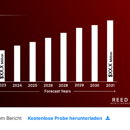
Million
Million
$XX.X 
XX.X 
023
2029
2024
2025
2026
2028
2030
2031
Forecast Years
em Bericht
Kostenlose Probe herunterladen