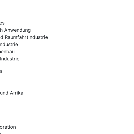
es
ch Anwendung
nd Raumfahrtindustrie
industrie
nenbau
Industrie
a
und Afrika
oration