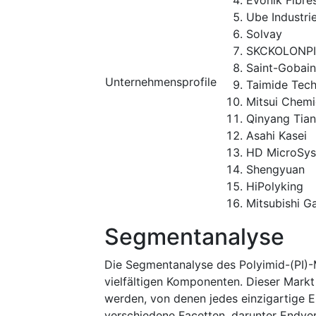
Evonik Fibre
Ube Industri
Solvay
SKCKOLONPI
Saint-Gobain
Unternehmensprofile
Taimide Tec
Mitsui Chemi
Qinyang Tian
Asahi Kasei
HD MicroSy
Shengyuan
HiPolyking
Mitsubishi G
Segmentanalyse
Die Segmentanalyse des Polyimid-(PI)-M
vielfältigen Komponenten. Dieser Markt
werden, von denen jedes einzigartige E
verschiedene Facetten, darunter Endve