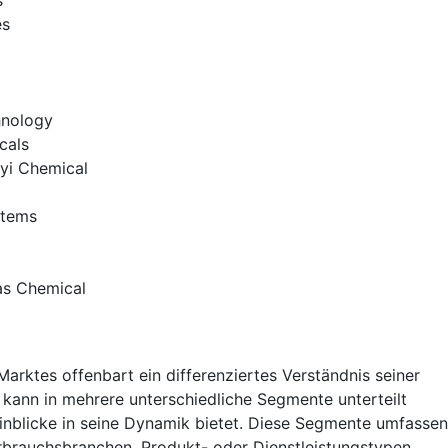
s
es
hnology
cals
yi Chemical
stems
as Chemical
arktes offenbart ein differenziertes Verständnis seiner
 kann in mehrere unterschiedliche Segmente unterteilt
inblicke in seine Dynamik bietet. Diese Segmente umfassen
rbrauchsbranchen, Produkt- oder Dienstleistungstypen,