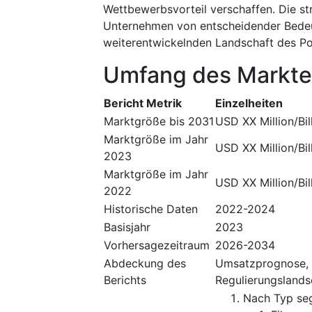
Wettbewerbsvorteil verschaffen. Die st
Unternehmen von entscheidender Bedeutu
weiterentwickelnden Landschaft des Po
Umfang des Markte
Bericht Metrik
Einzelheiten
Marktgröße bis 2031
USD XX Million/Bil
Marktgröße im Jahr
USD XX Million/Bil
2023
Marktgröße im Jahr
USD XX Million/Bil
2022
Historische Daten
2022-2024
Basisjahr
2023
Vorhersagezeitraum
2026-2034
Abdeckung des
Umsatzprognose, 
Berichts
Regulierungslands
Nach Typ se