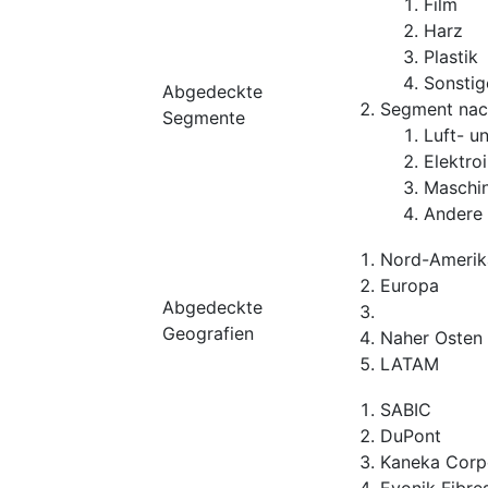
Film
Harz
Plastik
Sonstig
Abgedeckte
Segment na
Segmente
Luft- u
Elektro
Maschi
Andere 
Nord-Amerik
Europa
Abgedeckte
Geografien
Naher Osten 
LATAM
SABIC
DuPont
Kaneka Corp