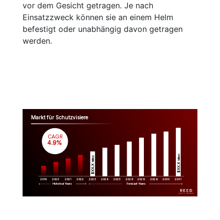
vor dem Gesicht getragen. Je nach
Einsatzzweck können sie an einem Helm
befestigt oder unabhängig davon getragen
werden.
Markt für Schutzvisiere
CAGR
 4.9%
Million
Million
$XX.X 
$XX.X 
2019
2020
2021
2022
2023
2029
2024
2025
2026
2028
2030
2031
Historical Years
Forecast Years