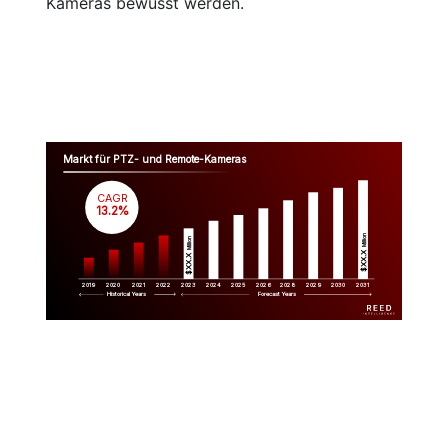
Kameras bewusst werden.
Markt für PTZ- und Remote-Kameras
CAGR
 13.2%
Million
Million
$XX.X 
$XX.X 
2019
2020
2021
2022
2023
2029
2024
2025
2026
2028
2030
2031
Historical Years
Forecast Years