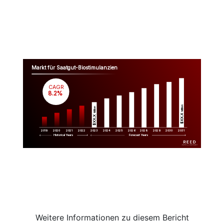
Markt für Saatgut-Biostimulanzien
CAGR
 8.2%
Million
Million
$XX.X 
$XX.X 
2019
2020
2021
2022
2023
2029
2024
2025
2026
2028
2030
2031
Historical Years
Forecast Years
Weitere Informationen zu diesem Bericht