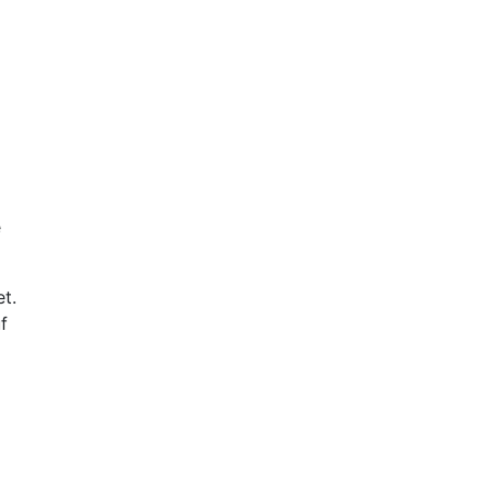
e
t.
f