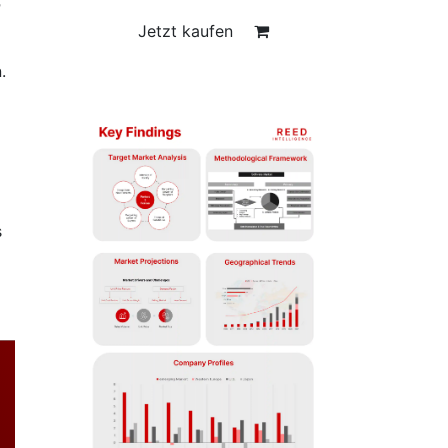
r
Jetzt kaufen
.
s