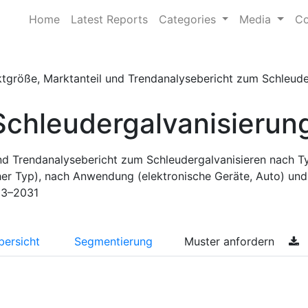
Home
Latest Reports
Categories
Media
Co
tgröße, Marktanteil und Trendanalysebericht zum Schleuderg
Schleudergalvanisierun
nd Trendanalysebericht zum Schleudergalvanisieren nach T
cher Typ), nach Anwendung (elektronische Geräte, Auto) und
23–2031
bersicht
Segmentierung
Muster anfordern