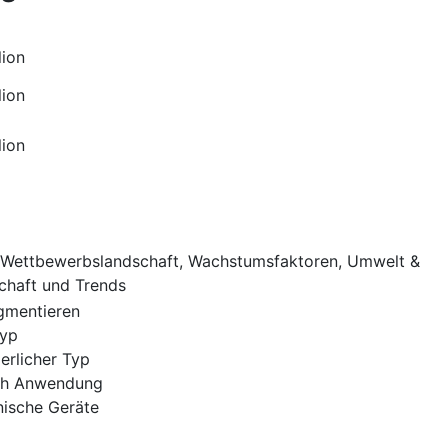
lion
lion
lion
Wettbewerbslandschaft, Wachstumsfaktoren, Umwelt &
chaft und Trends
gmentieren
Typ
ierlicher Typ
ch Anwendung
nische Geräte