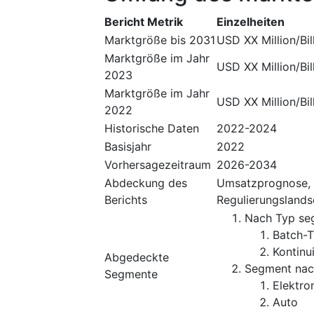
Bericht Metrik
Einzelheiten
Marktgröße bis 2031
USD XX Million/Bil
Marktgröße im Jahr
USD XX Million/Bil
2023
Marktgröße im Jahr
USD XX Million/Bil
2022
Historische Daten
2022-2024
Basisjahr
2022
Vorhersagezeitraum
2026-2034
Abdeckung des
Umsatzprognose, 
Berichts
Regulierungslands
Nach Typ se
Batch-
Kontinu
Abgedeckte
Segment na
Segmente
Elektro
Auto