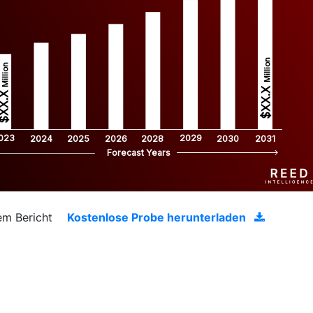
Million
Million
$XX.X 
XX.X 
023
2029
2024
2025
2026
2028
2030
2031
Forecast Years
em Bericht
Kostenlose Probe herunterladen