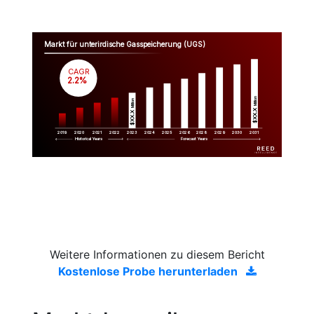
Markt für unterirdische Gasspeicherung (UGS)
CAGR
 2.2%
Million
Million
$XX.X 
$XX.X 
2019
2020
2021
2022
2023
2029
2024
2025
2026
2028
2030
2031
Historical Years
Forecast Years
Weitere Informationen zu diesem Bericht
Kostenlose Probe herunterladen