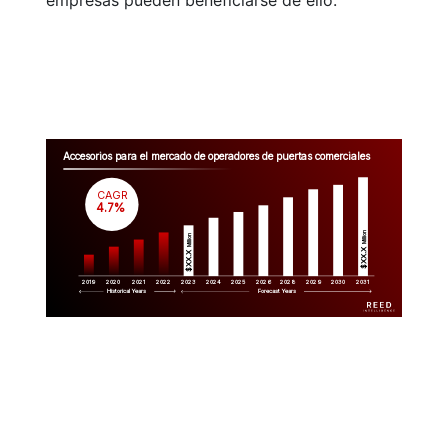
empresas pueden beneficiarse de ello.
Accesorios para el mercado de operadores de puertas comerciales
CAGR
 4.7%
Million
Million
$XX.X 
$XX.X 
2019
2020
2021
2022
2023
2029
2024
2025
2026
2028
2030
2031
Historical Years
Forecast Years