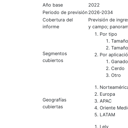
Año base
2022
Periodo de previsión
2026-2034
Cobertura del
Previsión de ingr
informe
y campo; panoram
Por tipo
Tamaño
Tamaño
Segmentos
Por aplicaci
cubiertos
Ganado
Cerdo
Otro
Norteaméric
Europa
Geografías
APAC
cubiertas
Oriente Medi
LATAM
Lely