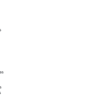
s
as
s
s