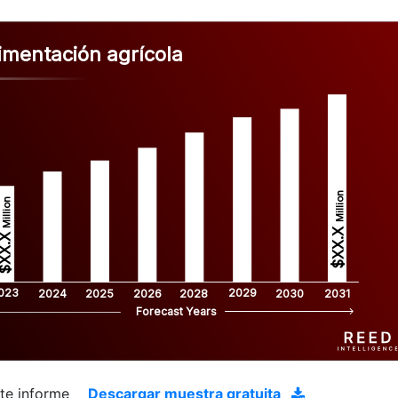
imentación agrícola
Million
Million
$XX.X 
XX.X 
023
2029
2024
2025
2026
2028
2030
2031
Forecast Years
ste informe
Descargar muestra gratuita