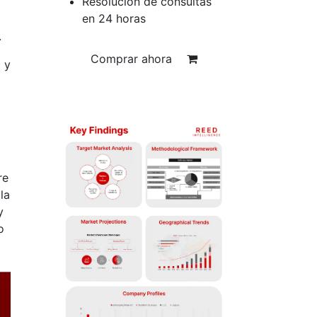
Resolución de consultas
en 24 horas
.
Comprar ahora
 y
re
la
y
o