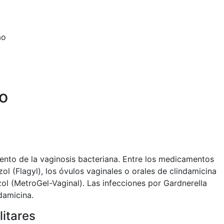
ao
io
iento de la vaginosis bacteriana. Entre los medicamentos
ol (Flagyl), los óvulos vaginales o orales de clindamicina
zol (MetroGel-Vaginal). Las infecciones por Gardnerella
damicina.
litares