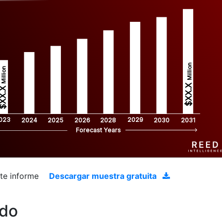
Million
Million
$XX.X 
XX.X 
023
2029
2024
2025
2026
2028
2030
2031
Forecast Years
ste informe
Descargar muestra gratuita
ado