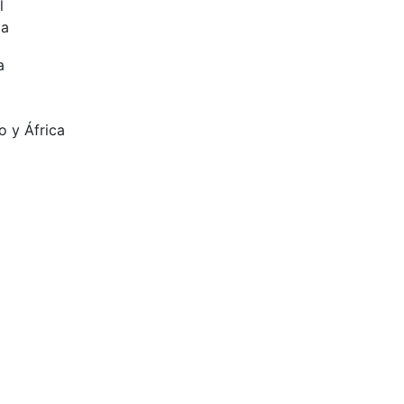
l
ia
a
o y África