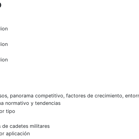
o
lion
lion
lion
esos, panorama competitivo, factores de crecimiento, entor
a normativo y tendencias
r tipo
 de cadetes militares
r aplicación