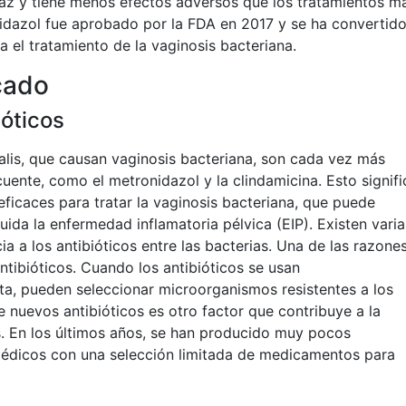
caz y tiene menos efectos adversos que los tratamientos m
idazol fue aprobado por la FDA en 2017 y se ha convertid
 el tratamiento de la vaginosis bacteriana.
cado
ióticos
nalis, que causan vaginosis bacteriana, son cada vez más
uente, como el metronidazol y la clindamicina. Esto signifi
icaces para tratar la vaginosis bacteriana, que puede
ida la enfermedad inflamatoria pélvica (EIP). Existen varia
a a los antibióticos entre las bacterias. Una de las razone
antibióticos. Cuando los antibióticos se usan
a, pueden seleccionar microorganismos resistentes a los
 nuevos antibióticos es otro factor que contribuye a la
os. En los últimos años, se han producido muy pocos
 médicos con una selección limitada de medicamentos para