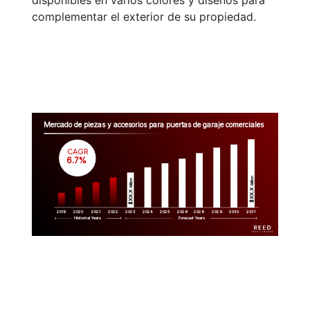
disponibles en varios colores y diseños para
complementar el exterior de su propiedad.
Mercado de piezas y accesorios para puertas de garaje comerciales
CAGR
 6.7%
Million
Million
$XX.X 
$XX.X 
2019
2020
2021
2022
2023
2029
2024
2025
2026
2028
2030
2031
Historical Years
Forecast Years