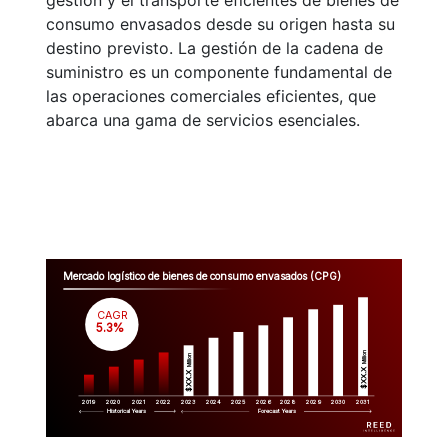
gestión y el transporte eficientes de bienes de
consumo envasados desde su origen hasta su
destino previsto. La gestión de la cadena de
suministro es un componente fundamental de
las operaciones comerciales eficientes, que
abarca una gama de servicios esenciales.
Mercado logístico de bienes de consumo envasados (CPG)
CAGR
 5.3%
Million
Million
$XX.X 
$XX.X 
2019
2020
2021
2022
2023
2029
2024
2025
2026
2028
2030
2031
Historical Years
Forecast Years