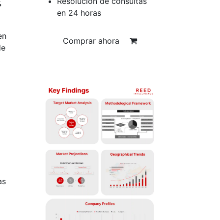
Resolución de consultas
%
en 24 horas
en
Comprar ahora
de
as