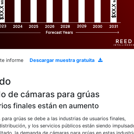
$XX.X 
XX.X 
023
2029
2024
2025
2026
2028
2030
2031
Forecast Years
ste informe
Descargar muestra gratuita
ado
do de cámaras para grúas
rios finales están en aumento
ara grúas se debe a las industrias de usuarios finales,
distribución, y los servicios públicos están siendo impulsad
ultado, la demanda de cámaras para grúas en estas industri