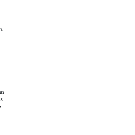
n.
as
os
e