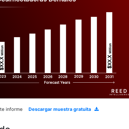
Million
Million
$XX.X 
XX.X 
023
2029
2024
2025
2026
2028
2030
2031
Forecast Years
ste informe
Descargar muestra gratuita