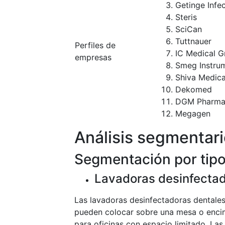
Getinge Infe
Steris
SciCan
Tuttnauer
Perfiles de
IC Medical 
empresas
Smeg Instru
Shiva Medica
Dekomed
DGM Pharma
Megagen
Análisis segmentar
Segmentación por tip
Lavadoras desinfecta
Las lavadoras desinfectadoras dental
pueden colocar sobre una mesa o encim
para oficinas con espacio limitado. La