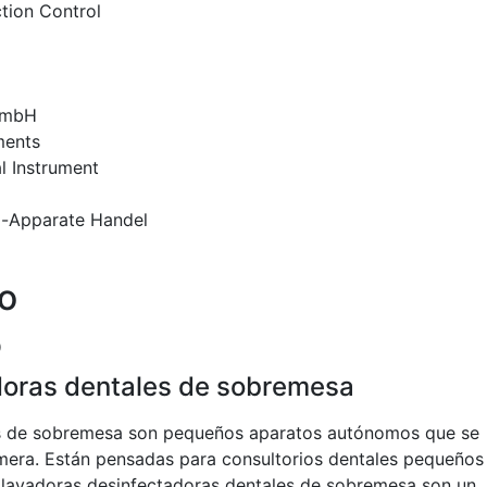
ction Control
GmbH
ments
l Instrument
-Apparate Handel
io
o
doras dentales de sobremesa
es de sobremesa son pequeños aparatos autónomos que se
era. Están pensadas para consultorios dentales pequeños
s lavadoras desinfectadoras dentales de sobremesa son un