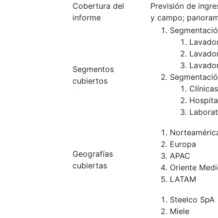
Cobertura del
Previsión de ingr
informe
y campo; panoram
Segmentació
Lavador
Lavador
Lavador
Segmentos
Segmentación
cubiertos
Clínica
Hospita
Laborat
Norteaméric
Europa
Geografías
APAC
cubiertas
Oriente Medi
LATAM
Steelco SpA
Miele