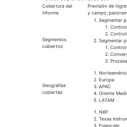
Cobertura del
Previsión de ingr
informe
y campo; panoram
Segmentar po
Control
Control
Segmentos
Segmentar po
cubiertos
Control
Convers
Procesa
Norteaméric
Europa
Geografías
APAC
cubiertas
Oriente Medi
LATAM
NXP
Texas Instru
Freescale