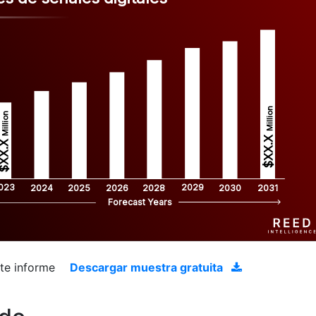
Million
Million
$XX.X 
XX.X 
023
2029
2024
2025
2026
2028
2030
2031
Forecast Years
ste informe
Descargar muestra gratuita