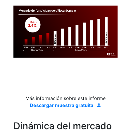
Mercado de fungicidas de ditiocarbomato
CAGR
 3.4%
Million
Million
$XX.X 
$XX.X 
2019
2020
2021
2022
2023
2029
2024
2025
2026
2028
2030
2031
Historical Years
Forecast Years
Más información sobre este informe
Descargar muestra gratuita
Dinámica del mercado