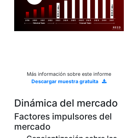
Million
Million
$XX.X 
$XX.X 
2019
2020
2021
2022
2023
2029
2024
2025
2026
2028
2030
2031
Historical Years
Forecast Years
Más información sobre este informe
Descargar muestra gratuita
Dinámica del mercado
Factores impulsores del
mercado