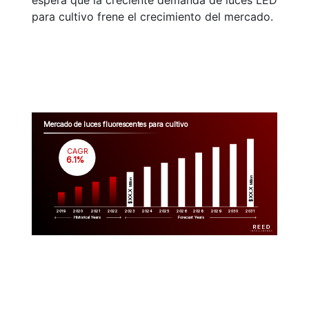
espera que la creciente demanda de luces LED
para cultivo frene el crecimiento del mercado.
Mercado de luces fluorescentes para cultivo
CAGR
 6.1%
Million
Million
$XX.X 
$XX.X 
2019
2020
2021
2022
2023
2029
2024
2025
2026
2028
2030
2031
Historical Years
Forecast Years