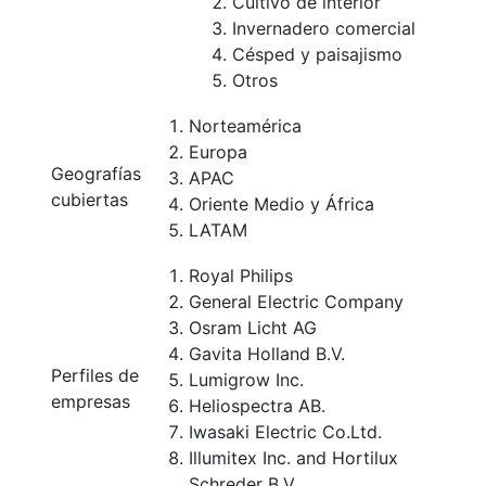
Cultivo de interior
Invernadero comercial
Césped y paisajismo
Otros
Norteamérica
Europa
Geografías
APAC
cubiertas
Oriente Medio y África
LATAM
Royal Philips
General Electric Company
Osram Licht AG
Gavita Holland B.V.
Perfiles de
Lumigrow Inc.
empresas
Heliospectra AB.
Iwasaki Electric Co.Ltd.
Illumitex Inc. and Hortilux
Schreder B.V.