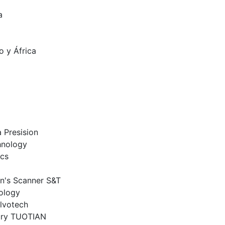
a
o y África
 Presision
hnology
cs
n's Scanner S&T
ology
lvotech
tury TUOTIAN