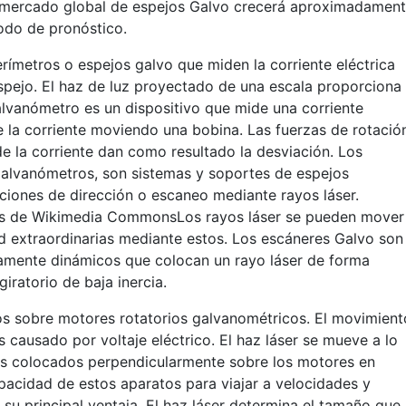
l mercado global de espejos Galvo crecerá aproximadamen
odo de pronóstico.
ímetros o espejos galvo que miden la corriente eléctrica
spejo. El haz de luz proyectado de una escala proporciona
lvanómetro es un dispositivo que mide una corriente
 la corriente moviendo una bobina. Las fuerzas de rotació
e la corriente dan como resultado la desviación. Los
galvanómetros, son sistemas y soportes de espejos
aciones de dirección o escaneo mediante rayos láser.
és de Wikimedia CommonsLos rayos láser se pueden mover
ud extraordinarias mediante estos. Los escáneres Galvo son
mente dinámicos que colocan un rayo láser de forma
giratorio de baja inercia.
os sobre motores rotatorios galvanométricos. El movimient
 causado por voltaje eléctrico. El haz láser se mueve a lo
jos colocados perpendicularmente sobre los motores en
apacidad de estos aparatos para viajar a velocidades y
su principal ventaja. El haz láser determina el tamaño que