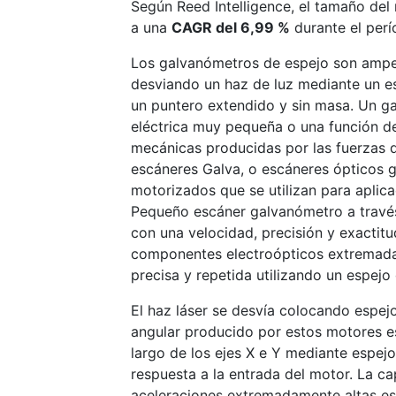
Según Reed Intelligence, el tamaño de
a una
CAGR del 6,99 %
durante el perí
Los galvanómetros de espejo son amper
desviando un haz de luz mediante un e
un puntero extendido y sin masa. Un ga
eléctrica muy pequeña o una función de
mecánicas producidas por las fuerzas d
escáneres Galva, o escáneres ópticos 
motorizados que se utilizan para aplic
Pequeño escáner galvanómetro a trav
con una velocidad, precisión y exactit
componentes electroópticos extremada
precisa y repetida utilizando un espejo 
El haz láser se desvía colocando espej
angular producido por estos motores es
largo de los ejes X e Y mediante espe
respuesta a la entrada del motor. La c
aceleraciones extremadamente altas es 