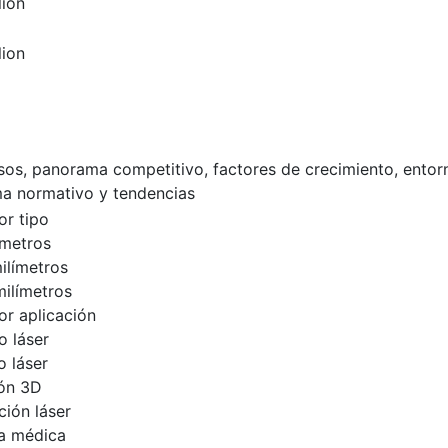
lion
lion
esos, panorama competitivo, factores de crecimiento, entor
a normativo y tendencias
r tipo
ímetros
ilímetros
ilímetros
r aplicación
 láser
 láser
ón 3D
ción láser
ia médica