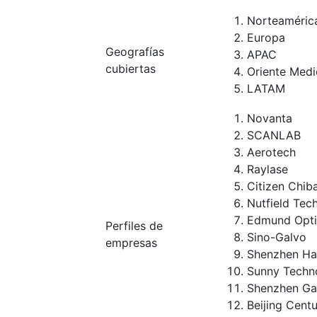
Norteaméric
Europa
Geografías
APAC
cubiertas
Oriente Medi
LATAM
Novanta
SCANLAB
Aerotech
Raylase
Citizen Chiba
Nutfield Tec
Edmund Opti
Perfiles de
Sino-Galvo
empresas
Shenzhen Ha
Sunny Techn
Shenzhen Ga
Beijing Cen