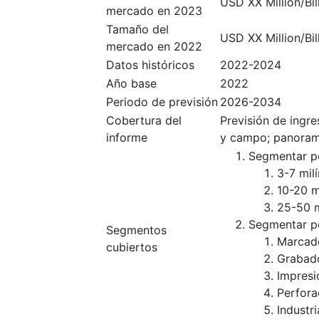
USD XX Million/Bil
mercado en 2023
Tamaño del
USD XX Million/Bil
mercado en 2022
Datos históricos
2022-2024
Año base
2022
Periodo de previsión
2026-2034
Cobertura del
Previsión de ingr
informe
y campo; panoram
Segmentar po
3-7 mil
10-20 m
25-50 m
Segmentar po
Segmentos
Marcado
cubiertos
Grabado
Impresi
Perfora
Industr