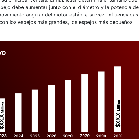
spejo debe aumentar junto con el diámetro y la potencia de
movimiento angular del motor están, a su vez, influenciadas
con los espejos más grandes, los espejos más pequeños
vo
Million
Million
$XX.X 
XX.X 
023
2029
2024
2025
2026
2028
2030
2031