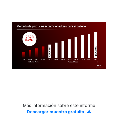
Mercado de productos acondicionadores para el cabello
CAGR
 5.2%
Million
Million
$XX.X 
$XX.X 
2019
2020
2021
2022
2023
2029
2024
2025
2026
2028
2030
2031
Historical Years
Forecast Years
Más información sobre este informe
Descargar muestra gratuita