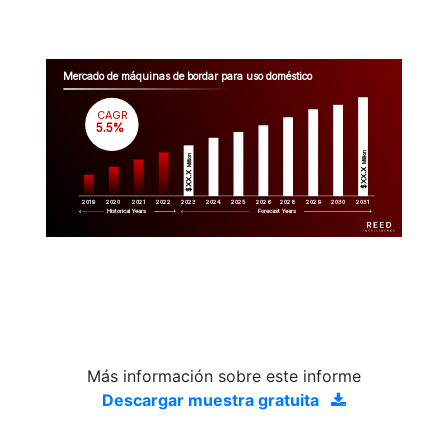
Mercado de máquinas de bordar para uso doméstico
CAGR
 5.5%
Million
Million
$XX.X 
$XX.X 
2019
2020
2021
2022
2023
2029
2024
2025
2026
2028
2030
2031
Historical Years
Forecast Years
Más información sobre este informe
Descargar muestra gratuita