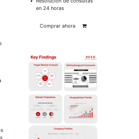
Resolución de consultas
en 24 horas
Comprar ahora
s
a
o
os
os