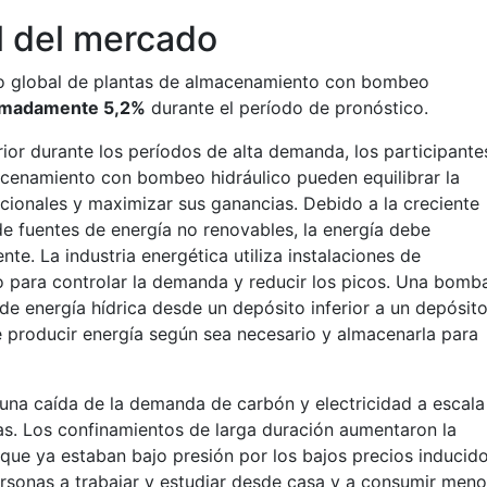
l del mercado
o global de plantas de almacenamiento con bombeo
imadamente 5,2%
durante el período de pronóstico.
rior durante los períodos de alta demanda, los participante
acenamiento con bombeo hidráulico pueden equilibrar la
ionales y maximizar sus ganancias. Debido a la creciente
de fuentes de energía no renovables, la energía debe
nte. La industria energética utiliza instalaciones de
para controlar la demanda y reducir los picos. Una bomb
e energía hídrica desde un depósito inferior a un depósit
 producir energía según sea necesario y almacenarla para
una caída de la demanda de carbón y electricidad a escala
gas. Los confinamientos de larga duración aumentaron la
 que ya estaban bajo presión por los bajos precios inducid
ersonas a trabajar y estudiar desde casa y a consumir men