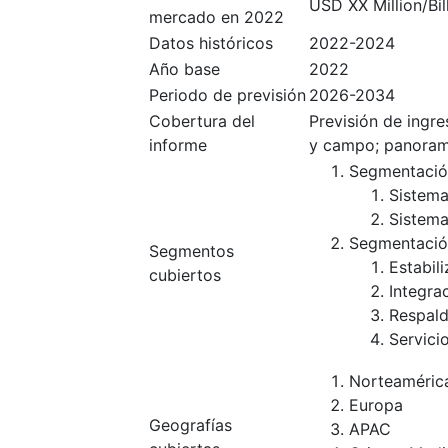
USD XX Million/Bil
mercado en 2022
Datos históricos
2022-2024
Año base
2022
Periodo de previsión
2026-2034
Cobertura del
Previsión de ingr
informe
y campo; panoram
Segmentació
Sistema
Sistema
Segmentación
Segmentos
Estabil
cubiertos
Integra
Respald
Servicio
Norteaméric
Europa
Geografías
APAC