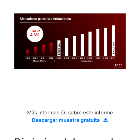
Mercado de pantallas industriales
CAGR
 4.8%
Million
Million
$XX.X 
$XX.X 
2019
2020
2021
2022
2023
2029
2024
2025
2026
2028
2030
2031
Historical Years
Forecast Years
Más información sobre este informe
Descargar muestra gratuita