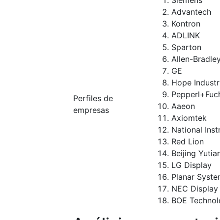
Siemens
Advantech
Kontron
ADLINK
Sparton
Allen-Bradle
GE
Hope Industr
Pepperl+Fuc
Perfiles de
Aaeon
empresas
Axiomtek
National Ins
Red Lion
Beijing Yutia
LG Display
Planar Syst
NEC Display 
BOE Technol