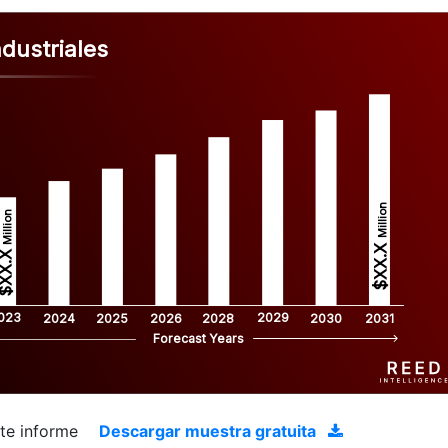
dustriales
Million
Million
$XX.X 
XX.X 
023
2029
2024
2025
2026
2028
2030
2031
Forecast Years
ste informe
Descargar muestra gratuita