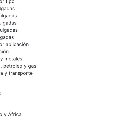
r tipo
lgadas
ulgadas
ulgadas
ulgadas
lgadas
r aplicación
ción
 y metales
, petróleo y gas
ca y transporte
a
o y África