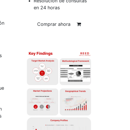
Resolución de consultas
en 24 horas
ón
Comprar ahora
s
ue
n
s