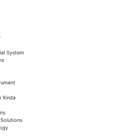
y
ial System
hs
trument
n Xinda
ems
Solutions
ogy