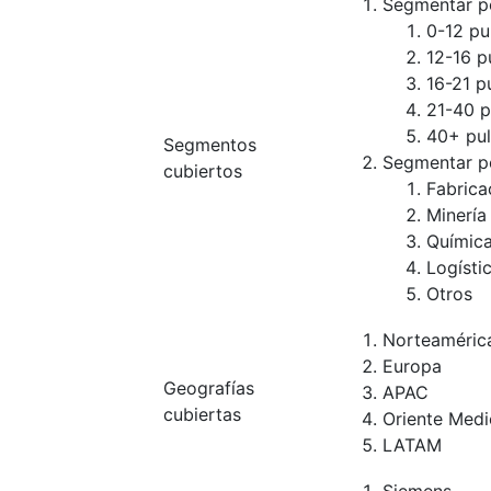
Segmentar po
0-12 pu
12-16 p
16-21 p
21-40 p
40+ pu
Segmentos
Segmentar po
cubiertos
Fabrica
Minería
Química
Logísti
Otros
Norteaméric
Europa
Geografías
APAC
cubiertas
Oriente Medi
LATAM