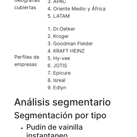
Geografías
APAC
cubiertas
Oriente Medio y África
LATAM
Dr.Oetker
Kroger
Goodman Fielder
KRAFT HEINZ
Perfiles de
Hy-vee
empresas
JOTIS
Epicure
Isreal
Edlyn
Análisis segmentario
Segmentación por tipo
Pudin de vainilla
instantaneo