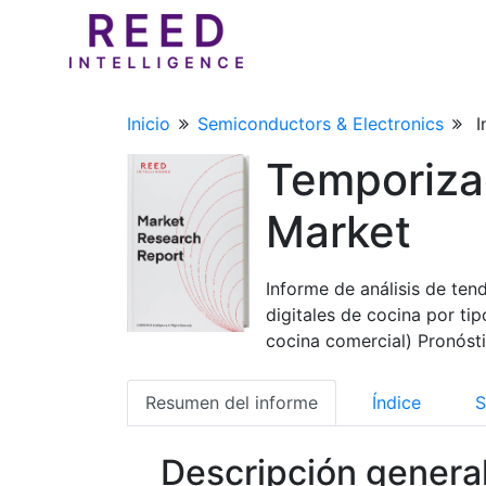
Inicio
Semiconductors & Electronics
I
Temporizad
Market
Informe de análisis de te
digitales de cocina por ti
cocina comercial) Pronóst
Resumen del informe
Índice
S
Descripción genera