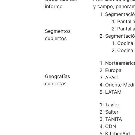
informe
y campo; panoram
Segmentació
Pantall
Pantall
Segmentos
Segmentación
cubiertos
Cocina
Cocina 
Norteaméric
Europa
Geografías
APAC
cubiertas
Oriente Medi
LATAM
Taylor
Salter
TANITA
CDN
KitchenAid