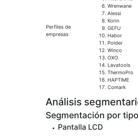
Wrenwane
Alessi
Korin
Perfiles de
GEFU
empresas
Habor
Polder
Winco
OXO
Lavatools
ThermoPro
HAPTIME
Comark
Análisis segmentar
Segmentación por tip
Pantalla LCD