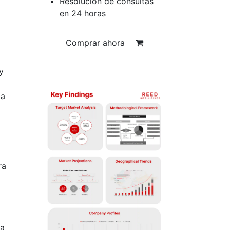
Resolución de consultas
en 24 horas
Comprar ahora
y
la
ra
 a