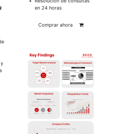
Resolución de consultas
en 24 horas
R
Comprar ahora
,
de
 y
a