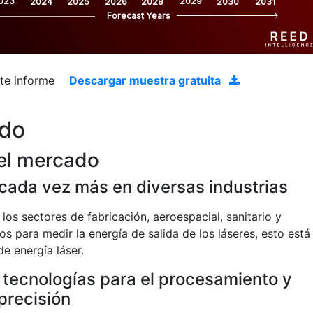
023
2029
2024
2025
2026
2028
2030
2031
Forecast Years
ste informe
Descargar muestra gratuita
ado
el mercado
n cada vez más en diversas industrias
los sectores de fabricación, aeroespacial, sanitario y
s para medir la energía de salida de los láseres, esto está
e energía láser.
tecnologías para el procesamiento y
precisión