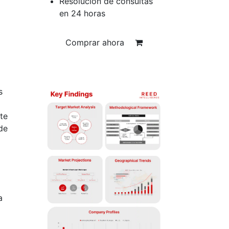
Resolución de consultas
en 24 horas
Comprar ahora
s
ste
de
a