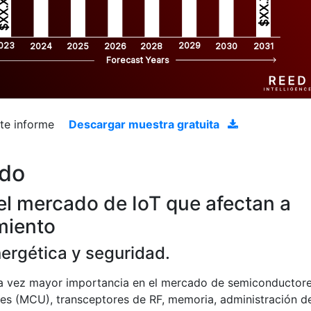
$XX.X 
XX.X 
023
2029
2024
2025
2026
2028
2030
2031
Forecast Years
ste informe
Descargar muestra gratuita
ado
el mercado de IoT que afectan a
miento
nergética y seguridad.
a vez mayor importancia en el mercado de semiconductor
res (MCU), transceptores de RF, memoria, administración d