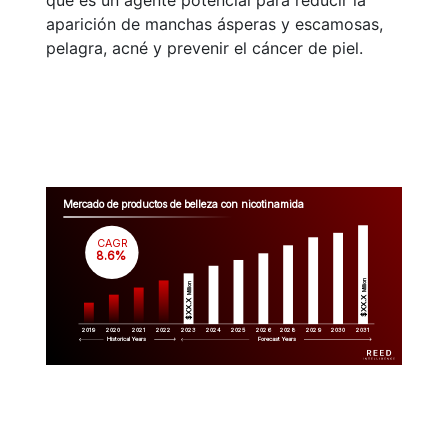
que es un agente potencial para reducir la
aparición de manchas ásperas y escamosas,
pelagra, acné y prevenir el cáncer de piel.
Mercado de productos de belleza con nicotinamida
CAGR
 8.6%
Million
Million
$XX.X 
$XX.X 
2019
2020
2021
2022
2023
2029
2024
2025
2026
2028
2030
2031
Historical Years
Forecast Years