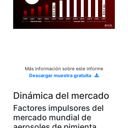
Million
Million
$XX.X 
$XX.X 
2019
2020
2021
2022
2023
2029
2024
2025
2026
2028
2030
2031
Historical Years
Forecast Years
Más información sobre este informe
Descargar muestra gratuita
Dinámica del mercado
Factores impulsores del
mercado mundial de
aerosoles de pimienta