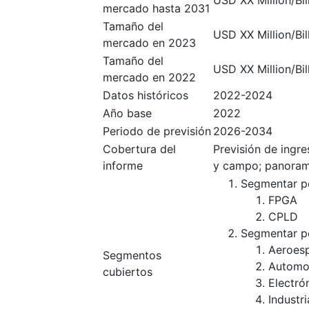
USD XX Million/Bil
mercado hasta 2031
Tamaño del
USD XX Million/Bil
mercado en 2023
Tamaño del
USD XX Million/Bil
mercado en 2022
Datos históricos
2022-2024
Año base
2022
Periodo de previsión
2026-2034
Cobertura del
Previsión de ingr
informe
y campo; panoram
Segmentar po
FPGA
CPLD
Segmentar po
Aeroesp
Segmentos
Automo
cubiertos
Electró
Industri