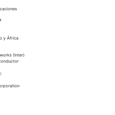
caciones
a
o y África
works (Inter)
conductor
c
orporation