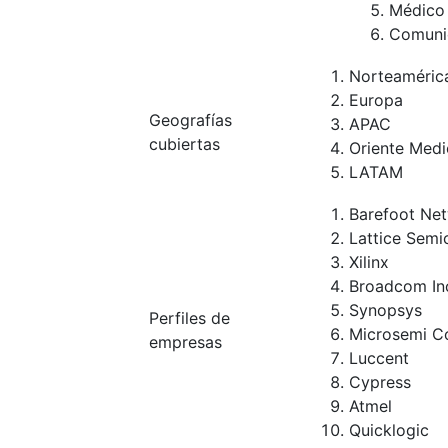
Médico
Comuni
Norteaméric
Europa
Geografías
APAC
cubiertas
Oriente Medi
LATAM
Barefoot Net
Lattice Semi
Xilinx
Broadcom In
Synopsys
Perfiles de
Microsemi C
empresas
Luccent
Cypress
Atmel
Quicklogic