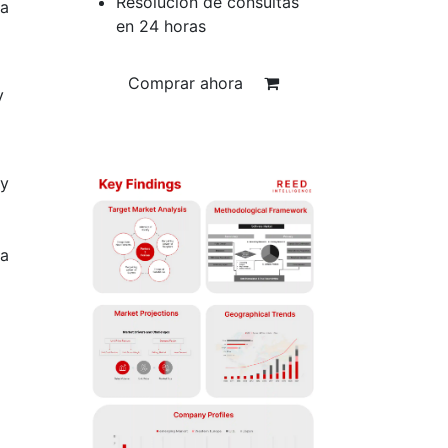
Resolución de consultas
 a
en 24 horas
Comprar ahora
y
 y
ra