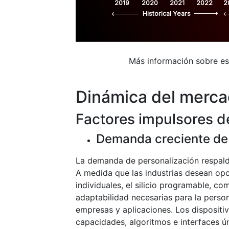
2019
2020
2021
2022
2
Historical Years
Más información sobre e
Dinámica del merc
Factores impulsores d
Demanda creciente de 
La demanda de personalización respalda
A medida que las industrias desean op
individuales, el silicio programable, co
adaptabilidad necesarias para la person
empresas y aplicaciones. Los dispositi
capacidades, algoritmos e interfaces ú