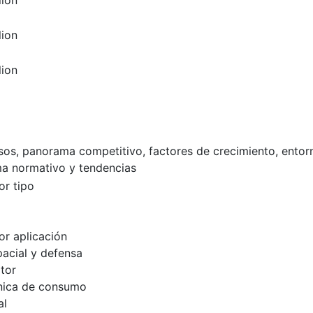
lion
lion
lion
esos, panorama competitivo, factores de crecimiento, entor
a normativo y tendencias
r tipo
r aplicación
acial y defensa
tor
nica de consumo
al