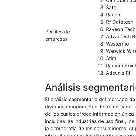
Campbell Sci
Satel
Racom
Rf Datatech
Raveon Tech
Perfiles de
Advantech B
empresas
Westermo
Warwick Wire
Atim
Radiometrix 
Adeunis Rf
Análisis segmentar
El análisis segmentario del mercado d
diversos componentes. Este mercado se
de los cuales ofrece información única
incluidas las industrias de uso final, lo
la demografía de los consumidores. Al
integral de cómo los diferentes sector