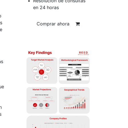
Resolución de consultas
o
en 24 horas
o
es
Comprar ahora
ue
as
ue
n
s