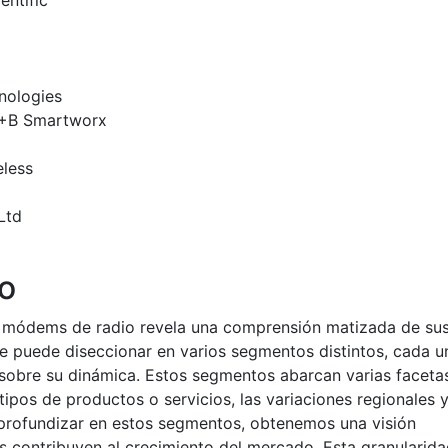
entific
nologies
+B Smartworx
less
Ltd
io
e módems de radio revela una comprensión matizada de su
 puede diseccionar en varios segmentos distintos, cada u
 sobre su dinámica. Estos segmentos abarcan varias faceta
s tipos de productos o servicios, las variaciones regionales 
 profundizar en estos segmentos, obtenemos una visión
es contribuyen al crecimiento del mercado. Esta granularid