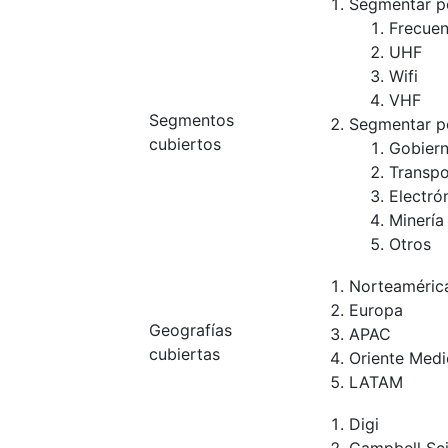
Segmentar po
Frecuen
UHF
Wifi
VHF
Segmentos
Segmentar po
cubiertos
Gobiern
Transpo
Electró
Minería
Otros
Norteaméric
Europa
Geografías
APAC
cubiertas
Oriente Medi
LATAM
Digi