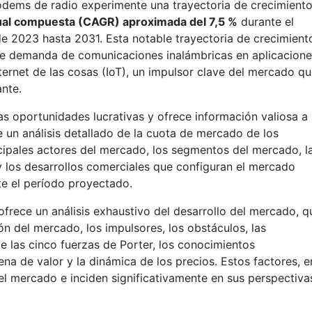
dems de radio experimente una trayectoria de crecimient
ual compuesta (CAGR) aproximada del 7,5 %
durante el
e 2023 hasta 2031. Esta notable trayectoria de crecimient
nte demanda de comunicaciones inalámbricas en aplicacion
nternet de las cosas (IoT), un impulsor clave del mercado q
ante.
as oportunidades lucrativas y ofrece información valiosa a
e un análisis detallado de la cuota de mercado de los
cipales actores del mercado, los segmentos del mercado, l
l y los desarrollos comerciales que configuran el mercado
e el período proyectado.
frece un análisis exhaustivo del desarrollo del mercado, q
n del mercado, los impulsores, los obstáculos, las
e las cinco fuerzas de Porter, los conocimientos
na de valor y la dinámica de los precios. Estos factores, e
el mercado e inciden significativamente en sus perspectiva