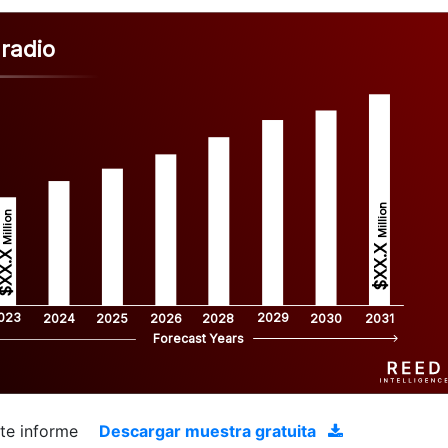
radio
Million
Million
$XX.X 
XX.X 
023
2029
2024
2025
2026
2028
2030
2031
Forecast Years
ste informe
Descargar muestra gratuita