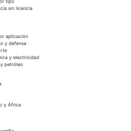
r tipo
cia sin licencia
r aplicación
o y defensa
rte
nica y electricidad
 y petróleo
a
o y África