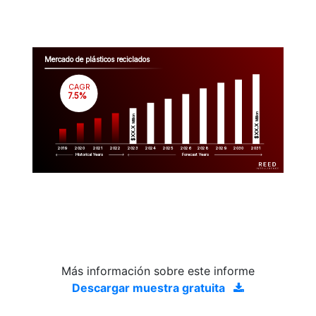
Mercado de plásticos reciclados
CAGR
 7.5%
Million
Million
$XX.X 
$XX.X 
2019
2020
2021
2022
2023
2029
2024
2025
2026
2028
2030
2031
Historical Years
Forecast Years
Más información sobre este informe
Descargar muestra gratuita